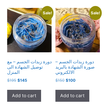
Sale!
Sale!
دورة زبدات الجسم –
دورة زبدات الجسم – مع
صورة الشهادة بالبريد
توصيل الشهادة الى
الالكتروني
المنزل
Original
Current
Original
Current
$
195
$
145
$
150
$
100
price
price
price
price
was:
is:
was:
is:
Add to cart
Add to cart
$195.
$145.
$150.
$100.