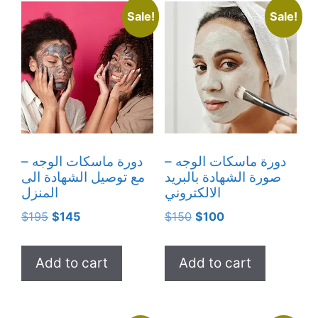
Sale!
Sale!
دورة ماسكات الوجه –
دورة ماسكات الوجه –
صورة الشهادة بالبريد
مع توصيل الشهادة الى
الالكتروني
المنزل
Original
Current
Original
Current
$
195
$
145
$
150
$
100
price
price
price
price
was:
is:
was:
is:
Add to cart
Add to cart
$195.
$145.
$150.
$100.