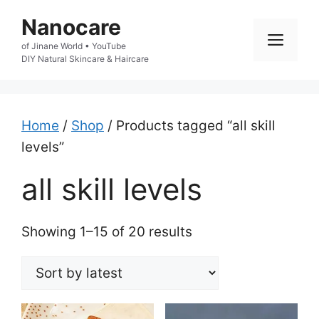
Skip
Nanocare
to
Men
of Jinane World • YouTube

content
DIY Natural Skincare & Haircare
Home
/
Shop
/ Products tagged “all skill
levels”
all skill levels
Sorted
Showing 1–15 of 20 results
by
latest