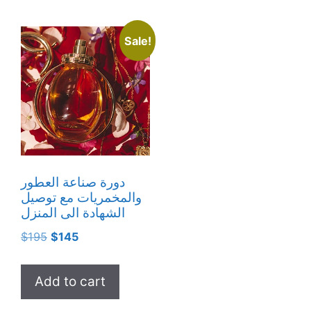
Sale!
دورة صناعة العطور
والمخمريات مع توصيل
الشهادة الى المنزل
Original
Current
$
195
$
145
price
price
was:
is:
Add to cart
$195.
$145.