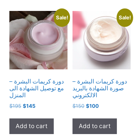
Sale!
Sale!
دورة كريمات البشرة –
دورة كريمات البشرة –
صورة الشهادة بالبريد
مع توصيل الشهادة الى
الالكتروني
المنزل
Original
Current
Original
Current
$
195
$
145
$
150
$
100
price
price
price
price
was:
is:
was:
is:
Add to cart
Add to cart
$195.
$145.
$150.
$100.