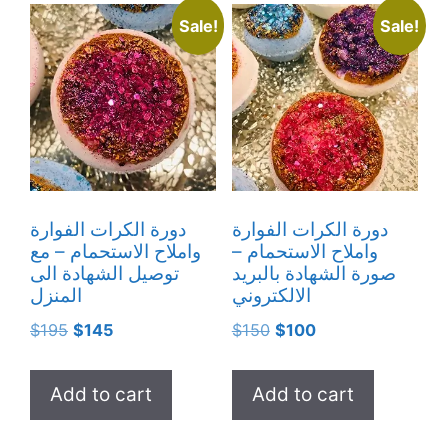
Sale!
Sale!
دورة الكرات الفوارة
دورة الكرات الفوارة
واملاح الاستحمام –
واملاح الاستحمام – مع
صورة الشهادة بالبريد
توصيل الشهادة الى
الالكتروني
المنزل
Original
Current
Original
Current
$
195
$
145
$
150
$
100
price
price
price
price
was:
is:
was:
is:
Add to cart
Add to cart
$195.
$145.
$150.
$100.