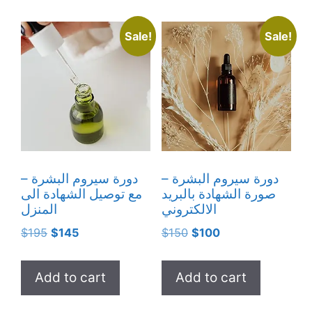
Sale!
Sale!
دورة سيروم البشرة –
دورة سيروم البشرة –
صورة الشهادة بالبريد
مع توصيل الشهادة الى
الالكتروني
المنزل
Original
Current
Original
Current
$
195
$
145
$
150
$
100
price
price
price
price
was:
is:
was:
is:
Add to cart
Add to cart
$195.
$145.
$150.
$100.