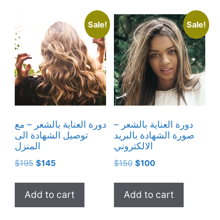
Sale!
Sale!
دورة العناية بالشعر –
دورة العناية بالشعر – مع
صورة الشهادة بالبريد
توصيل الشهادة الى
الالكتروني
المنزل
Original
Current
Original
Current
$
195
$
145
$
150
$
100
price
price
price
price
was:
is:
was:
is:
Add to cart
Add to cart
$195.
$145.
$150.
$100.