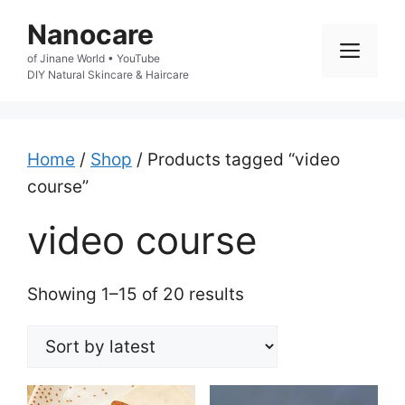
Skip
Nanocare
to
Men
of Jinane World • YouTube

content
DIY Natural Skincare & Haircare
Home
/
Shop
/ Products tagged “video
course”
video course
Sorted
Showing 1–15 of 20 results
by
latest