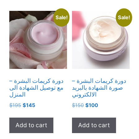
Sale!
Sale!
دورة كريمات البشرة –
دورة كريمات البشرة –
صورة الشهادة بالبريد
مع توصيل الشهادة الى
الالكتروني
المنزل
Original
Current
Original
Current
$
195
$
145
$
150
$
100
price
price
price
price
was:
is:
was:
is:
Add to cart
Add to cart
$195.
$145.
$150.
$100.