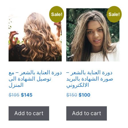
Sale!
Sale!
دورة العناية بالشعر –
دورة العناية بالشعر – مع
صورة الشهادة بالبريد
توصيل الشهادة الى
الالكتروني
المنزل
Original
Current
Original
Current
$
195
$
145
$
150
$
100
price
price
price
price
was:
is:
was:
is:
Add to cart
Add to cart
$195.
$145.
$150.
$100.