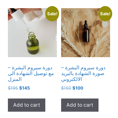
Sale!
Sale!
دورة سيروم البشرة –
دورة سيروم البشرة –
صورة الشهادة بالبريد
مع توصيل الشهادة الى
الالكتروني
المنزل
Original
Current
Original
Current
$
195
$
145
$
150
$
100
price
price
price
price
was:
is:
was:
is:
Add to cart
Add to cart
$195.
$145.
$150.
$100.