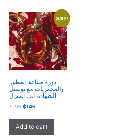
Sale!
دورة صناعة العطور
والمخمريات مع توصيل
الشهادة الى المنزل
Original
Current
$
195
$
145
price
price
was:
is:
Add to cart
$195.
$145.