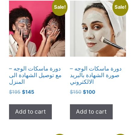
Sale!
Sale!
دورة ماسكات الوجه –
دورة ماسكات الوجه –
صورة الشهادة بالبريد
مع توصيل الشهادة الى
الالكتروني
المنزل
Original
Current
Original
Current
$
195
$
145
$
150
$
100
price
price
price
price
was:
is:
was:
is:
Add to cart
Add to cart
$195.
$145.
$150.
$100.