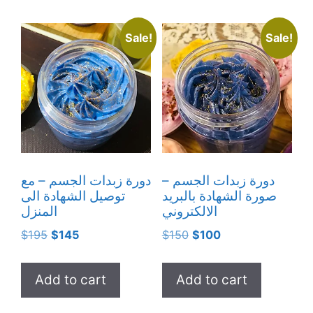
Sale!
Sale!
دورة زبدات الجسم –
دورة زبدات الجسم – مع
صورة الشهادة بالبريد
توصيل الشهادة الى
الالكتروني
المنزل
Original
Current
Original
Current
$
195
$
145
$
150
$
100
price
price
price
price
was:
is:
was:
is:
Add to cart
Add to cart
$195.
$145.
$150.
$100.