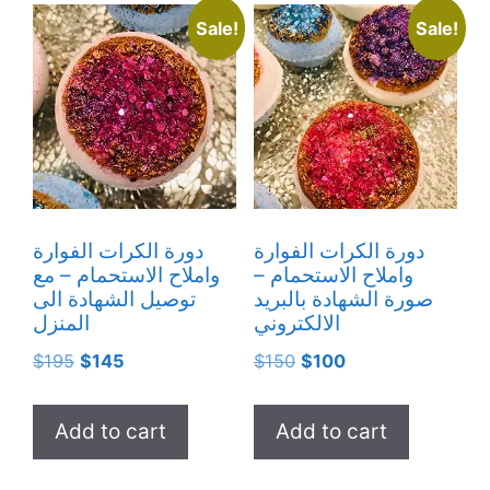
Sale!
Sale!
دورة الكرات الفوارة
دورة الكرات الفوارة
واملاح الاستحمام –
واملاح الاستحمام – مع
صورة الشهادة بالبريد
توصيل الشهادة الى
الالكتروني
المنزل
Original
Current
Original
Current
$
195
$
145
$
150
$
100
price
price
price
price
was:
is:
was:
is:
Add to cart
Add to cart
$195.
$145.
$150.
$100.