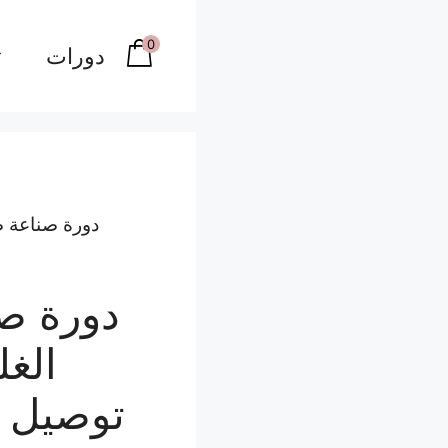
0
دورات
دورة ص
الغل
توصيل ا