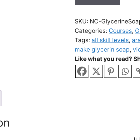
صناعة
صابون
SKU:
NC-GlycerineSoa
الغليسرين
Categories:
Courses
,
G
-
Tags:
all skill levels
,
ar
مع
make glycerin soap
,
vi
توصيل
Like what you read? Sh
الشهادة
الى
المنزل
quantity
on
لغليسرين