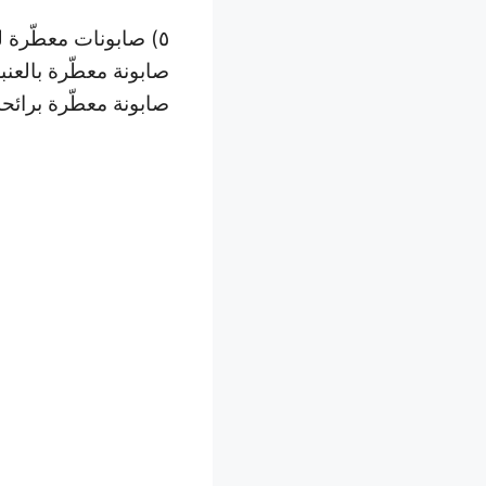
٥) صابونات معطّرة لليدين والجسم – غير صالحة للوجه
صابونة معطّرة بالعنب
صابونة معطّرة برائحة