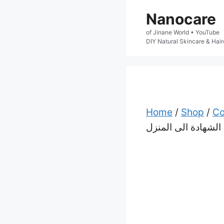
Skip
Nanocare
to
of Jinane World • YouTube

content
DIY Natural Skincare & Hair
Home
/
Shop
/
Co
الشهادة الى المنزل