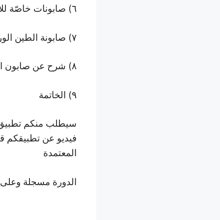
٦) صابونات خاصّة للأطفال
٧) صابونة الطين الوردي للوجه والجسم
٨) شرح عن صابون الغليسرين
٩) الخاتمة
سيطلب منكم تطبيق 
فيديو عن تطبيقكم قب
المعتمدة
الدورة مسجلة وعلى