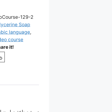
pCourse-129-2
lycerine Soap
abic language
,
deo course
are it!
دورة صناعة صابون ا